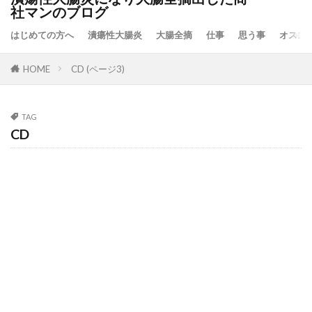
社マンのブログ
はじめての方へ
潰瘍性大腸炎
大腸全摘
仕事
思う事
オスス
HOME
CD (ページ3)
TAG
CD