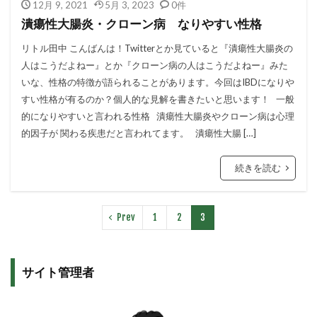
12月 9, 2021
5月 3, 2023
0件
潰瘍性大腸炎・クローン病 なりやすい性格
リトル田中 こんばんは！Twitterとか見ていると『潰瘍性大腸炎の
人はこうだよねー』とか『クローン病の人はこうだよねー』みた
いな、性格の特徴が語られることがあります。今回はIBDになりや
すい性格が有るのか？個人的な見解を書きたいと思います！ 一般
的になりやすいと言われる性格 潰瘍性大腸炎やクローン病は心理
的因子が 関わる疾患だと言われてます。 潰瘍性大腸 […]
続きを読む
Prev
1
2
3
サイト管理者