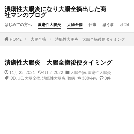
潰瘍性大腸炎になり大腸全摘出した商
社マンのブログ
はじめての方へ
潰瘍性大腸炎
大腸全摘
仕事
思う事
オスス
HOME
大腸全摘
潰瘍性大腸炎 大腸全摘後便タイミング
潰瘍性大腸炎 大腸全摘後便タイミング
11月 23, 2021
4月 2, 2022
大腸全摘
,
潰瘍性大腸炎
IBD
,
UC
,
大腸全摘
,
潰瘍性大腸炎
,
難病
388view
0件