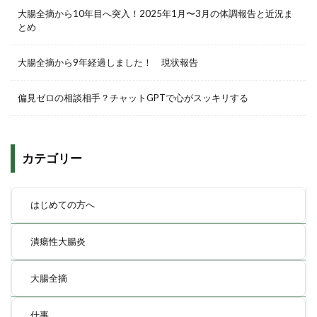
大腸全摘から10年目へ突入！2025年1月〜3月の体調報告と近況ま
とめ
大腸全摘から9年経過しました！ 現状報告
偏見ゼロの相談相手？チャットGPTで心がスッキリする
カテゴリー
はじめての方へ
潰瘍性大腸炎
大腸全摘
仕事