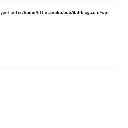
type bool in
/home/littletanaka/pub/ibd-blog.com/wp-