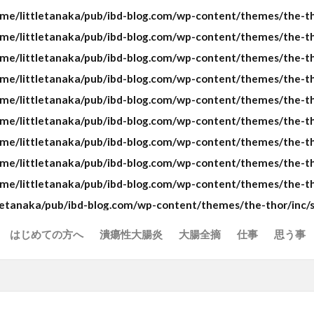
me/littletanaka/pub/ibd-blog.com/wp-content/themes/the-tho
me/littletanaka/pub/ibd-blog.com/wp-content/themes/the-tho
me/littletanaka/pub/ibd-blog.com/wp-content/themes/the-tho
me/littletanaka/pub/ibd-blog.com/wp-content/themes/the-tho
me/littletanaka/pub/ibd-blog.com/wp-content/themes/the-tho
me/littletanaka/pub/ibd-blog.com/wp-content/themes/the-tho
me/littletanaka/pub/ibd-blog.com/wp-content/themes/the-tho
me/littletanaka/pub/ibd-blog.com/wp-content/themes/the-tho
me/littletanaka/pub/ibd-blog.com/wp-content/themes/the-th
letanaka/pub/ibd-blog.com/wp-content/themes/the-thor/inc/
はじめての方へ
潰瘍性大腸炎
大腸全摘
仕事
思う事